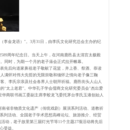
李金龙语）"。3月31日，由李氏文化研究总会主办的纪
589周年纪念日。当天上午，在河南鹿邑县太清宫太极殿
行。同时，为期一个月的老子庙会正式拉开帷幕。
代表先后向道家鼻祖老子敬献了花篮，并上香、祭酒、恭读
多人满怀对伟大先哲的无限崇敬和缅怀之情向老子像三鞠
香客、李氏宗亲及社会各界人士朝拜祈福。鹿邑街头人山人
的“太上老君”。中华孔子学会儒商文化研究委员会"杰出爱
世华商联书画工委副主席李蛟龙飞委托茅台李氏玉液创始人
河南省非物质文化遗产（传统戏剧）展演系列活动、道教祈
”系列活动、全国老子学术思想高峰论坛、旅游推介、经贸
流活动，老子故里第三届灯光节等11个主题27项活动将先后
身心受益。