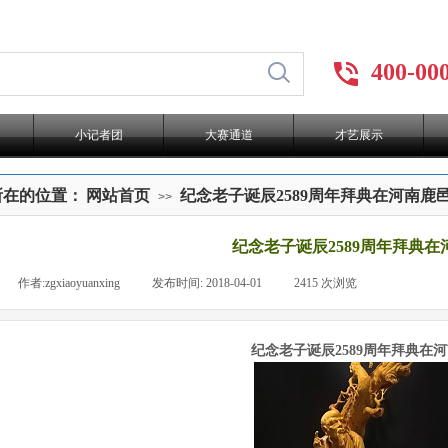
400-00
小记者团
大赛通道
才艺展示
所在的位置：
网站首页
纪念老子诞辰2589周年拜典在河南鹿
>>
纪念老子诞辰2589周年拜典
|
作者:
zgxiaoyuanxing
|
发布时间:
2018-04-01
|
2415
次浏览
|
纪念老子诞辰2589周年拜典在