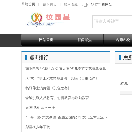
网站首页
设为首页
|
加入收藏
｜
访问手机网站
网站首页
新闻聚焦
名师名校
点击排行
您
南阳电视台“花儿朵朵向太阳”少儿春节文艺盛典落幕！
庆“六一”少儿艺术精品展演：合唱《自由飞翔》
来源:
杨丽萍主演舞剧《孔雀之冬》
俞敏洪谈人品教育、心情教育与鼓励教育
泰国印象·泰不一样
"一带一路·大美新疆"首届全国青少年文化艺术交流节
彭雪枫少年军校