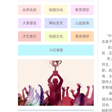
名师名校
校园活动
教育课堂
大赛通道
网站首页
公益慈善
"
才艺展示
校园文化
素质测评
念老子
农
小记者团
前，五
早
拜文。
躬。
海，太
国华
李帮
福法
活动、
精彩亮