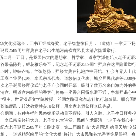
中华文化源远长，四书五经成脊梁。老子智慧惊日月，《道德》一章天下扬（
诞辰2589周年拜典在老子出生地河南省鹿邑县太清宫隆重举行。
历二月十五日，是我国伟大的思想家、哲学家、道家学派创始人老子诞辰2
谷果品陈列，鲜花雅乐备至，纪念老子诞辰2589周年拜典在这里隆重举
上7时，钟鼓齐鸣，丝弦悠扬，拜祭大典在礼炮声中开始。社会各界人士
工商企业界代表、李氏宗亲代表、道教信众代表、城乡居民代表等2000
此次老子诞辰祭拜仪式与老子庙会同时开幕，吸引了数万名来自海内外的
清宫、明道宫内蜂拥的香客们将每一座香台围得水泄不通，争相拜谒心中
人"得主、世界汉语文学院教授、丝绸之路研究杂志社执行总编辑、联合国
强莅临鹿邑，转达敬意并参加祭拜，用李家名酒祭拜李氏先贤。
庙会期间，各种各样的民俗娱乐活动目不暇接、引人入胜。老子生日拜典•
会、李氏宗亲祭祖大典、老子文化大讲堂、民间艺术展演、“老子在我心中
纪念老子诞辰2589周年长跑比赛，第二届四县市“大道同源·德贯天地”交
相，一道道精彩纷呈的“文化大餐”将让广大市民和各地游客饱足眼福、