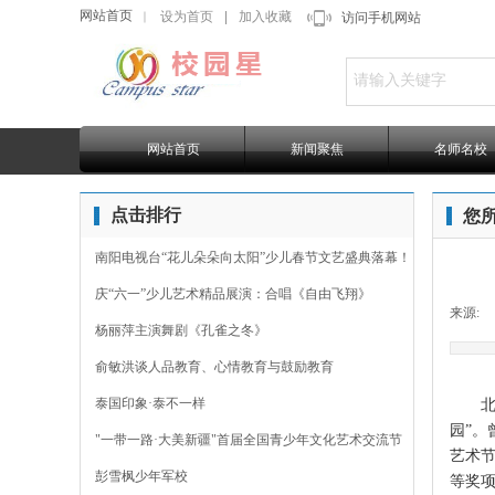
网站首页
设为首页
|
加入收藏
｜
访问手机网站
网站首页
新闻聚焦
名师名校
点击排行
您
南阳电视台“花儿朵朵向太阳”少儿春节文艺盛典落幕！
庆“六一”少儿艺术精品展演：合唱《自由飞翔》
来源:
杨丽萍主演舞剧《孔雀之冬》
俞敏洪谈人品教育、心情教育与鼓励教育
泰国印象·泰不一样
北京
园”
"一带一路·大美新疆"首届全国青少年文化艺术交流节
艺术
彭雪枫少年军校
等奖