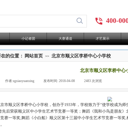
400-00
小记者团
大赛通道
才艺展示
所在的位置：
网站首页
北京市顺义区李桥中心小学校
>>
北京市顺义区李桥中心
|
作者:
zgxiaoyuanxing
|
发布时间:
2018-04-08
|
2483
次浏览
|
市顺义区李桥中心小学校，创办于1933年，学校致力于“使学校成为师
。曾先后荣获顺义区中小学生艺术节竞赛一等奖；舞蹈《我和小鸟是朋友》
节竞赛一等奖;舞蹈《小白船》顺义区第十三届中小学生艺术节竞赛一等奖
项。