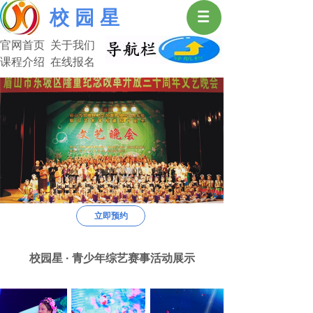
校 园 星
官网首页 关于我们
课程介绍 在线报名
中 国 校 园 星
用“心”做教育，开“启”大未来
中国校园星
用“心”做教育，开“启”大未来
教—我们是良师；育—我们是益友。
立即预约
艺术改变人生，选择决定命运。
中国校园星是您正确的选择。
校园星 · 青少年综艺赛事活动展示