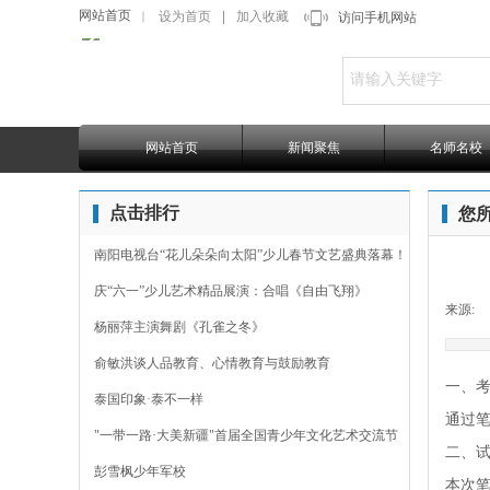
网站首页
设为首页
|
加入收藏
｜
访问手机网站
网站首页
新闻聚焦
名师名校
点击排行
您
南阳电视台“花儿朵朵向太阳”少儿春节文艺盛典落幕！
庆“六一”少儿艺术精品展演：合唱《自由飞翔》
来源:
杨丽萍主演舞剧《孔雀之冬》
俞敏洪谈人品教育、心情教育与鼓励教育
一、
泰国印象·泰不一样
通过
"一带一路·大美新疆"首届全国青少年文化艺术交流节
二、
彭雪枫少年军校
本次笔