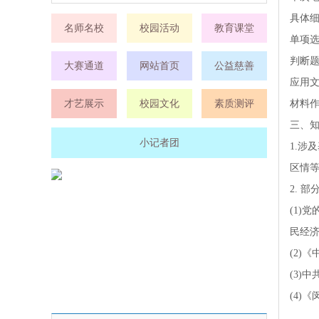
具体
名师名校
校园活动
教育课堂
单项选择
判断题：
大赛通道
网站首页
公益慈善
应用文
才艺展示
校园文化
素质测评
材料作
三、
小记者团
1.
区情
2. 
(1)
民经
(2)
(3)
(4)