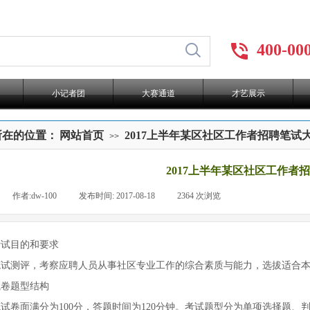
400-00
小记者团
大赛通道
才艺展示
所在的位置：
网站首页
2017上半年某区社区工作者招聘笔试
>>
2017上半年某区社区工作者
|
作者:
dw-100
|
发布时间:
2017-08-18
|
2364
次浏览
|
考试目的和要求
笔试测评，考察应聘人员从事社区专业工作的综合素质与能力，选拔适合
试卷题型结构
试卷面满分为100分，答题时间为120分钟。考试题型分为单项选择题