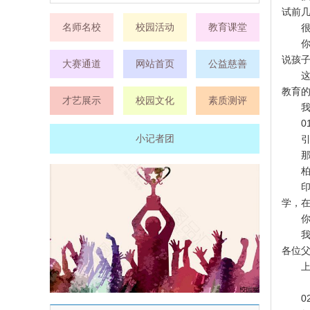
试前
名师名校
校园活动
教育课堂
很多
你看
说孩子
大赛通道
网站首页
公益慈善
这样
教育
才艺展示
校园文化
素质测评
我们
0
小记者团
引导
那么
柏拉
印度
学，在
你说
我从
各位
上帝
0