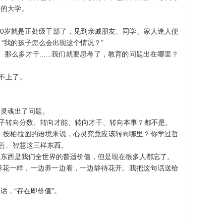
好的大学。
0岁就是正处级干部了，见到亲戚朋友、同学、家人逢人便
“我的孩子怎么会出现这个情况？”
多才干......我们就要思考了，教育的问题出在哪里？
不上了。
灵魂出了问题。
子转向分数、转向才能、转向才干、转向本事？都不是。
按柏拉图的语境来说，心灵究竟应该转向哪里？你学过哲
、善、智慧这三样东西。
东西是我们全世界的普适价值，但是现在很多人都忘了。
养花一样，一边养一边看，一边静待花开。我把这句话送给
，“存在即价值”。