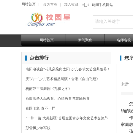
网站首页
设为首页
|
加入收藏
｜
访问手机网站
网站首页
新闻聚焦
名师名校
点击排行
您
南阳电视台“花儿朵朵向太阳”少儿春节文艺盛典落幕！
庆“六一”少儿艺术精品展演：合唱《自由飞翔》
来源:
杨丽萍主演舞剧《孔雀之冬》
俞敏洪谈人品教育、心情教育与鼓励教育
怎样
泰国印象·泰不一样
纳的
作为
"一带一路·大美新疆"首届全国青少年文化艺术交流节
家庭
彭雪枫少年军校
孩子