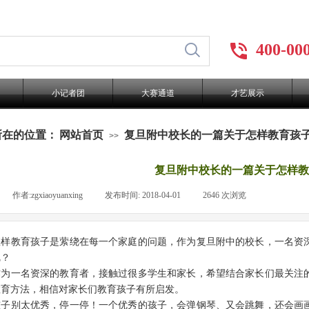
400-00
小记者团
大赛通道
才艺展示
所在的位置：
网站首页
复旦附中校长的一篇关于怎样教育孩
>>
复旦附中校长的一篇关于怎样教
|
作者:
zgxiaoyuanxing
|
发布时间:
2018-04-01
|
2646
次浏览
|
教育孩子是萦绕在每一个家庭的问题，作为复旦附中的校长，一名资深
呢？
一名资深的教育者，接触过很多学生和家长，希望结合家长们最关注的
教育方法，相信对家长们教育孩子有所启发。
别太优秀，停一停！一个优秀的孩子，会弹钢琴、又会跳舞，还会画画