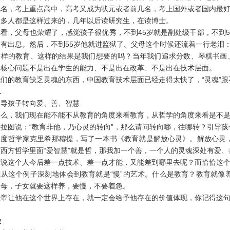
几名，考上重点高中，高考又成为状元或者前几名，考上国外或者国内最
人都是这样过来的，几年以后读研究生，在读博士。
，父母也荣耀了，感觉孩子很优秀，不到45岁就是副处级干部，不到5
有出息。然后，不到55岁他就进监狱了。父母这个时候还流着一行老泪：
的教育、这样的结果是我们想要的吗？当年我们追求分数、琴棋书画、那么
的核心问题不是出在学生的能力、不是出在改革、不是出在技术层面。
的教育缺乏灵魂的东西，中国教育技术层面已经走得太快了，“灵魂”跟
1
孩子转向爱、善、智慧
，我们现在能不能不从教育的角度来看教育，从哲学的角度来看是不是
图说：“教育非他，乃心灵的转向”，那么请问转向哪，往哪转？引导孩
哲学家克里希那穆提，写了一本书《教育就是解放心灵》。解放心灵，
西方哲学里面“爱智慧”就是哲，那我加一个善，一个人的灵魂深处有爱
这个人今后差一点技术、差一点才能，又能差到哪里去呢？而恰恰这个
这个例子深刻地体会到教育就是“慢”的艺术。什么是教育？教育就像
父母，子女就要这样养，要慢，不要着急。
让他在这个世界上存在，就一定会给予他存在的价值体现，你记得这句话
2