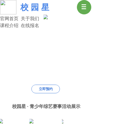
校 园 星
官网首页 关于我们
课程介绍 在线报名
中 国 校 园 星
用“心”做教育，开“启”大未来
中国校园星
用“心”做教育，开“启”大未来
教—我们是良师；育—我们是益友。
立即预约
艺术改变人生，选择决定命运。
中国校园星是您正确的选择。
校园星 · 青少年综艺赛事活动展示