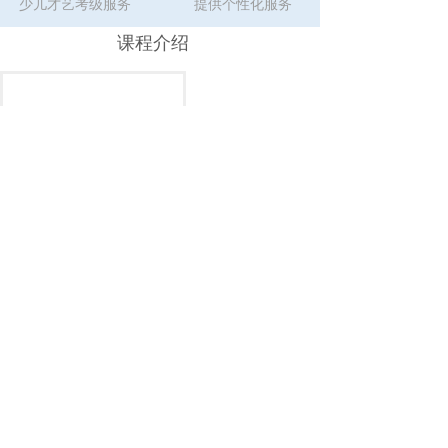
少儿才艺考级服务
提供个性化服务
课程介绍
报名费
全程互动
我们整合优质资源，全程互动，联合名师打造了包
括少儿才艺展示、少儿晚会、技能拓展、性格塑
室内形象墙
造、考级服务、名师指导等多方面才艺拓展方向。