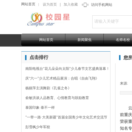
网站首页
设为首页
|
加入收藏
｜
访问手机网站
网站首页
新闻聚焦
名师名校
点击排行
您
南阳电视台“花儿朵朵向太阳”少儿春节文艺盛典落幕！
庆“六一”少儿艺术精品展演：合唱《自由飞翔》
来源:
杨丽萍主演舞剧《孔雀之冬》
俞敏洪谈人品教育、心情教育与鼓励教育
泰国印象·泰不一样
云阳
前重
"一带一路·大美新疆"首届全国青少年文化艺术交流节
荣获
彭雪枫少年军校
知名专