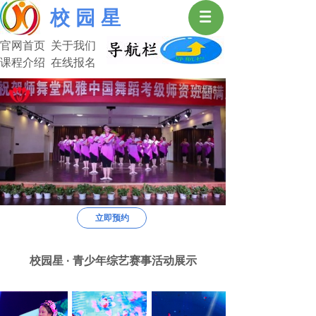
校 园 星
官网首页 关于我们
课程介绍 在线报名
中 国 校 园 星
用“心”做教育，开“启”大未来
中国校园星
用“心”做教育，开“启”大未来
教—我们是良师；育—我们是益友。
立即预约
艺术改变人生，选择决定命运。
中国校园星是您正确的选择。
校园星 · 青少年综艺赛事活动展示