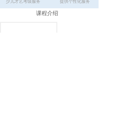
少儿才艺考级服务
提供个性化服务
课程介绍
报名费
全程互动
我们整合优质资源，全程互动，联合名师打造了包
括少儿才艺展示、少儿晚会、技能拓展、性格塑
室内形象墙
造、考级服务、名师指导等多方面才艺拓展方向。