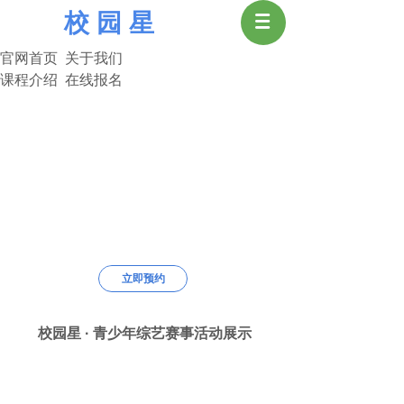
校 园 星
官网首页 关于我们
课程介绍 在线报名
中 国 校 园 星
用“心”做教育，开“启”大未来
中国校园星
用“心”做教育，开“启”大未来
教—我们是良师；育—我们是益友。
立即预约
艺术改变人生，选择决定命运。
中国校园星是您正确的选择。
校园星 · 青少年综艺赛事活动展示