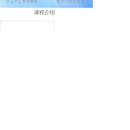
少儿才艺考级服务
提供个性化服务
课程介绍
报名费
全程互动
我们整合优质资源，全程互动，联合名师打造了包
括少儿才艺展示、少儿晚会、技能拓展、性格塑
室内形象墙
造、考级服务、名师指导等多方面才艺拓展方向。