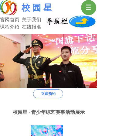
校 园 星
官网首页 关于我们
课程介绍 在线报名
中 国 校 园 星
用“心”做教育，开“启”大未来
中国校园星
用“心”做教育，开“启”大未来
教—我们是良师；育—我们是益友。
立即预约
艺术改变人生，选择决定命运。
中国校园星是您正确的选择。
校园星 · 青少年综艺赛事活动展示